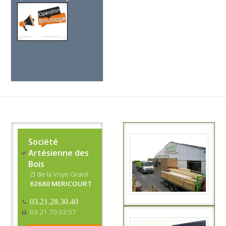
Société
Artésienne des
Bois
ZI de la Voye Grard
62680 MERICOURT
03.21.28.30.40
03.21.70.02.57