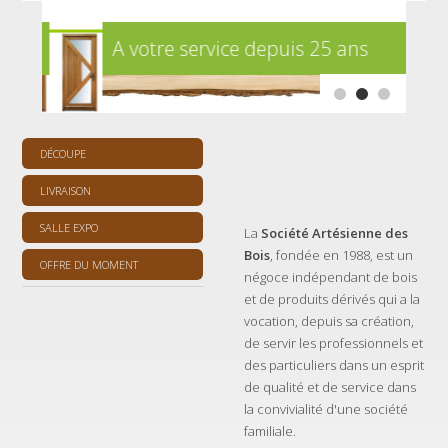
A votre service depuis 25 ans
Ba
DÉCOUPE
LIVRAISON
SALLE EXPO
La
Société Artésienne des
Bois
, fondée en 1988, est un
OFFRE DU MOMENT
négoce indépendant de bois
et de produits dérivés qui a la
vocation, depuis sa création,
de servir les professionnels et
des particuliers dans un esprit
de qualité et de service dans
la convivialité d'une société
familiale.