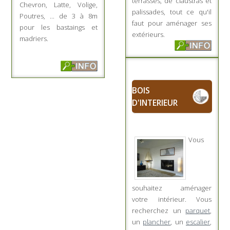
terrasses, de claustras et
Chevron, Latte, Volige,
palissades, tout ce qu'il
Poutres, ... de 3 à 8m
faut pour aménager ses
pour les bastaings et
extérieurs.
madriers.
BOIS
D'INTERIEUR
Vous
souhaitez aménager
votre intérieur. Vous
recherchez un
parquet
,
un
plancher
, un
escalier
,