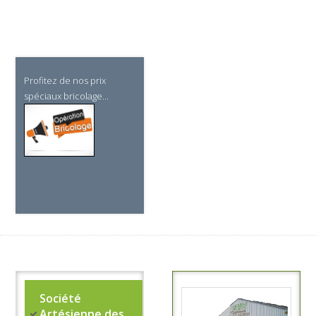
Profitez de nos prix
spéciaux bricolage...
Société
Artésienne des